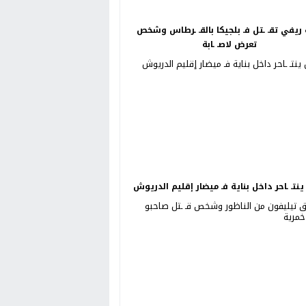
ريفي تقـ ـتل فـ بلجيكا بالقـ ـرطاس وشخص
تعرض لاصـ ـابة
نتـ ـاحر داخل بناية فـ ميضار إقليم الدريوش