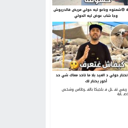
😔شمتوه وباعو ليه حولي مريض فالدريوش
وجا شاب عوض ليه الحولي
ختار حولي د العيد بلا ما تاخد معاك شي حد
أخور يختار لك