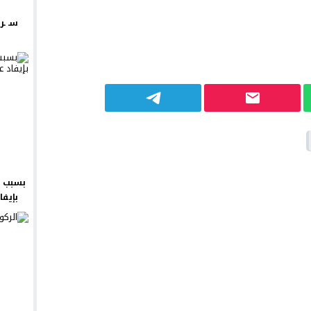
سـ ـر
بسبب ش
بإيفا