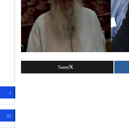
Tweet
:
:::