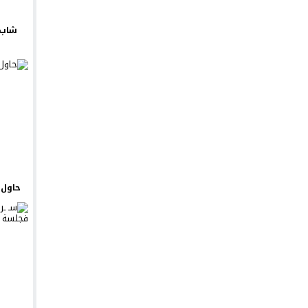
شاب 
حاول ي