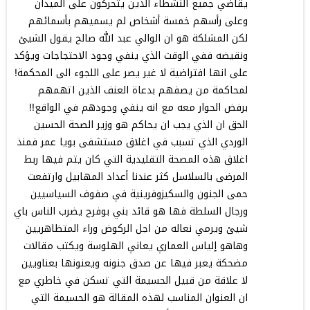
يقاضي جميع النشطاء الذين يتحركون على الميدان
وعلى رأسهم خمسة أشخاص لم يسميهم بأسمائهم
لكن المشلكة هو ان الوالي عبد الله صالح يقول الشيئ
ونقيضه ففي الوقت الذي ينفي وجود الاحتجاجات ويؤكد
على انها افتراضية لا غير يصر على اللجوء الى المحكمة!
لمحاكمة من يصفهم بدعاة العنف الذين اتهمهم
برفض الحوار معه مع انه ينفي وجودهم في الواقع!!
الحق ان الذي يجب ان يحاكم هو وزير الصحة الحسين
الوردي الذي تسبب في اغلاق مستشفى بويا عمر فمنذ
اغلاق هذه المصحة التقليدية التي كان يتم فيها ربط
المرضى بالسلاسل كثر عندنا أعداد المهابيل وارتفعت
حمى الجنون والسكيزوفرينية في صفوف السياسيين
ورجال السلطة فها هو قائد بني بوفرح يضرب الناس باي
شيئ ويرمي نعاله من اجل الركوض وراء المتظاهريين
وهاهو إلياس العماري يعاني الهلوسة ويكتب مقالات
مضحكة يعبر فيها عن صدق جنونه ويعنونها بعناويين
لا علاقة من قبيل الحسيمة التي تسكن في خاطري مع
ان العنوان المناسب لهذه المقالة هو الحسيمة التي