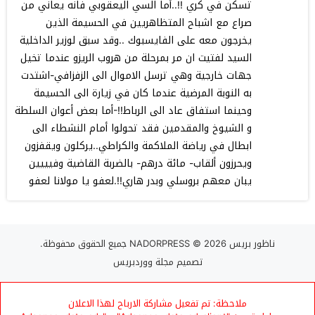
تسكن في كري !!..أما السي اليعقوبي فانه يعاني من
صراع مع اشباح المتظاهريين في الحسيمة الذين
يخرجون معه على الفايسبوك ..وقد سبق لوزير الداخلية
السيد لفتيت ان مر بمرحلة من هروب الريزو عندما تخيل
جهات خارجية وهي ترسل الاموال الى الزفزافي-اشتدت
به النوبة المرضية عندما كان في زيارة الى الحسيمة
وحينما استفاق عاد الى الرباط!!-أما بعض أعوان السلطة
و الشيوخ والمقدمين فقد تحولوا أمام النشطاء الى
ابطال في رياضة الملاكمة والكراطي..يركلون ويقفزون
ويحرزون ألقاب- مائة درهم- بالضربة القاضية وفيييين
يبان معهم بروسلي وبدر هاري!!.لعفو يا مولانا لعفو
ناظور بريس NADORPRESS
© 2026 جميع الحقوق محفوظة.
تصميم
مجلة ووردبريس
ملاحظة: تم تفعيل مشاركة الارباح لهذا الاعلان