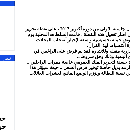
.
بعد مصادقة المجلس البلدي لبن الطيب خلال جلسته الاولى من دورة أكتوبر 2017 ، على نقطة تحرير
في اطار تفعيل هذه النقطة ، قامت السلطات المحلية يوم
ثلي البلدية بخوض حملة تحسيسية واسعة لإخبار أصحاب المحلات
الانضباط لهذا القرار ،
زرية مقبلة وللإشارة فقد تم فرض على الراغبين في
 البلدية وذلك وفق شروط ..
تيفي
 حسنة لتحرير الملك العمومي خاصة ممرات الراجلين ..
لزمه بديل خاصة توفير فرص الشغل .. حيث سيؤثر هذا
من نسبة البطالة ويؤزم الوضع المادي لعشرات العائلات
حش
حو