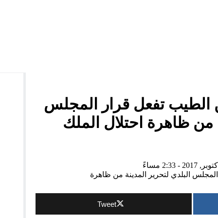
الشعبية بالدريوش.. هل ينجو الخلفيوي من مفاجآت اللحظات الأخيرة؟
 في ثاني سهرات المهرجان المتوسطي بالناظور
بالدم بكورنيش الناظور ضمن أنشطة المهرجان المتوسطي
كليات الناظور التابعة لجامعة محمد الأول برسم الموسم الجامعي 2026-2027
لى مراسم الإنصات للخطاب الملكي السامي بمناسبة عيد العرش المج
 الطيب تفعل قرار المجلس
ة من ظاهرة احتلال الملك
Tweet