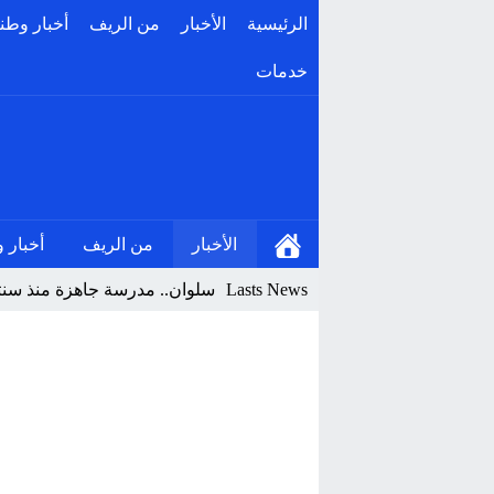
الرئيسية
الأخبار
من الريف
أخبار وطن
خدمات
الأخبار
من الريف
أخبار 
Lasts News
سلوان.. مدرسة جاهزة منذ سنتين 
طالب نزيل يتابع دراسته بالنا
قاضي التحقيق بالدريوش يكشف 
الشبكة المغربية لحقوق الإنسان
دار الكبداني.. مطالب بتدخل ع