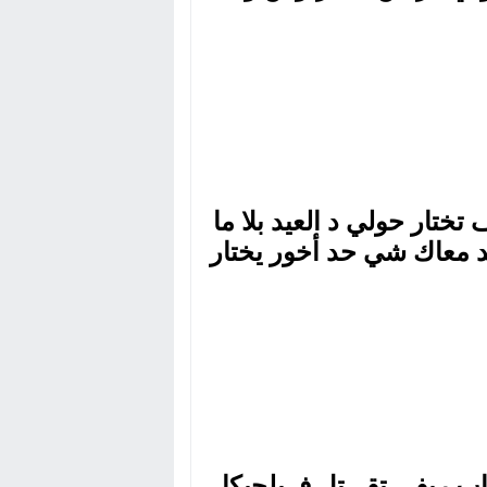
شاب عوض ليه الحولي
 تختار حولي د العيد بلا ما
د معاك شي حد أخور يختار
لك
 ريفي تقـ ـتل فـ بلجيكا