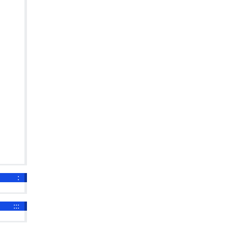
:
:::