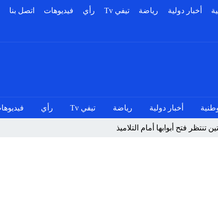
ية
أخبار دولية
رياضة
تيفي Tv
رأي
فيديوهات
اتصل بنا
وطنية
أخبار دولية
رياضة
تيفي Tv
رأي
فيديوها
تنتظر فتح أبوابها أمام التلاميذ
ظور يعلق دراسة الماستر بسبب تنقيلات متكررة بين المؤسسات السجنية
معطيات جديدة تقود إلى إدانة متهمين في قضية قاصر
 ومحاربة الفساد بالناظور تندد بأحداث سبتة ومليلية وتدعو إلى تحقي
امل إقليم الدريوش لتسريع أشغال تهيئة مقطع طرقي متعثرة منذ أشهر