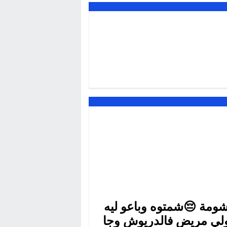
ومة 😔شمتوه وباعو ليه
لي مريض فالدريوش وجا