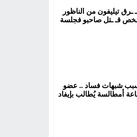
 ـرق تيليفون من الناظور
ص قـ ـتل صاحبو فجلسة
خمرية
بب شبهات فساد .. عضو
عة أمطالسة يُطالب بإيفاد
ل للجنة إقليمية لاسترجاع
مال الجماعة