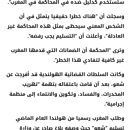
ستستخدم كدليل ضده في المحاكمة في المغرب”.
وسجلت أن “هناك خطرا حقيقيا يتمثل في أن
الشخص المعني سيحظى بمثل هذه المحاكمة غير
العادلة”، وأعلنت أن “التسليم يجب رفضه”.
وترى “المحكمة أن الضمانات التي قدمها المغرب
غير كافية لتفادي هذا الخطر”.
وكانت السلطات القضائية الهولندية قد أفرجت عن
شعو، بعد أن قامت باعتقاله بتهمة “تهريب
المخدرات، والفساد، وتكوين والانتماء إلى منظمة
إجرامية”.
وطلب المغرب رسميا من هولندا العام الماضي
تسليم “شعو” حيث وصفه بلاغ صادر عن وزارة