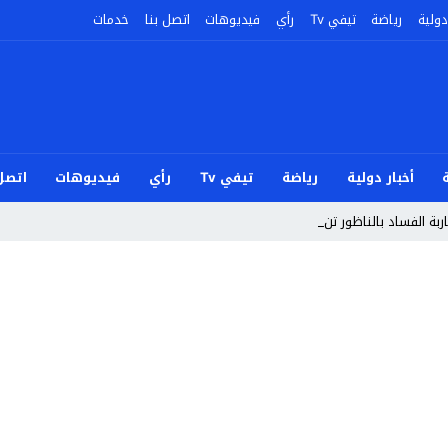
دولية
رياضة
تيفي Tv
رأي
فيديوهات
اتصل بنا
خدمات
أخبار دولية
رياضة
تيفي Tv
رأي
فيديوهات
اتصل 
بة الفساد بالناظور تندد بأحداث _