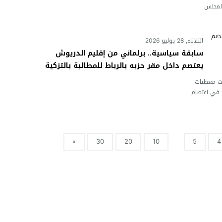
المجلس
الثلاثاء, 28 يوليو 2026
سابقة سياسية.. برلماني من إقليم الدريوش
يعتصم داخل مقر حزبه بالرباط للمطالبة بالتزكية
أو الطرد
ت معطيات
م، في اعتصام
»
30
20
10
5
4