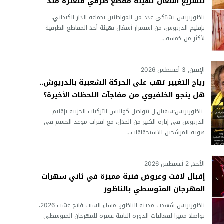
لتسريع أشغال تهيئة مقطع طرقي متعثرة منذ
أشهر
ناظوربريس يشتكي عدد من المواطنين بجماعة الدار الكبداني،
بإقليم الدريوش، من استمرار أشغال تهيئة أحد المقاطع الطرقية
لأكثر من خمسة...
الإثنين, 3 أغسطس 2026
رياح التغيير تهب على الحركة الشعبية بالدريوش..
هل ينجو الخلفيوي من مفاجآت اللحظات الأخيرة؟
ناظوربريس:سفيان.ل تتواصل كواليس التزكيات الحزبية بإقليم
الدريوش في إثارة الكثير من الجدل، مع اقتراب موعد الحسم في
هوية المرشحين للاستحقاقات...
الأحد, 2 أغسطس 2026
إقبال لافت وعروض فنية مميزة في ثاني سهرات
المهرجان المتوسطي بالناظور
ناظوربريس شهدت مدينة الناظور، مساء السبت فاتح غشت 2026،
تواصلا مميزا لفعاليات الدورة الثانية عشرة للمهرجان المتوسطي