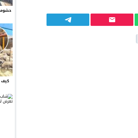
حشومة 
كيف ت