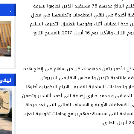
الدريوش ومهنيي الصيد البحري بنفس الاقليم البالغ عددهم 76 مستفيد الذين تجاوبوا بسرعة
.
رغبة أكيدة في تلقي المعلومات وتطبيقها في مجال
ن حدة الاصابات أثناء وقوعها بتطبيق التصرف السليم
وتوجت بانتقاء المنقذين المشاركين في اليوم الثالث والأخير يوم 16 أبريل 2017 بالمسبح التابع
هلال الأحمر يثمن مجهودات كل من ساهم في إنجاح هذه
ة والتنمية بتزغين والمجلس الاقليمي للدريوش
تيفي
والجماعات الساحلية للاقليم . الايام التكوينية أطرها
 الدقاقي و محمد جباري إضافة الى أحمد أشندير وتضمن
الاسعافات الأولية و الاسعاف المائي التي تعد مرحلة
السباحة التي ستستهدفهم برامج وحلقات تكوينية لتعزيز