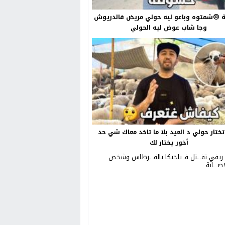
😔شمتوه وباعو ليه حولي مريض فالدريوش
وجا شاب عوض ليه الحولي
ختار حولي د العيد بلا ما تاخد معاك شي حد
أخور يختار لك