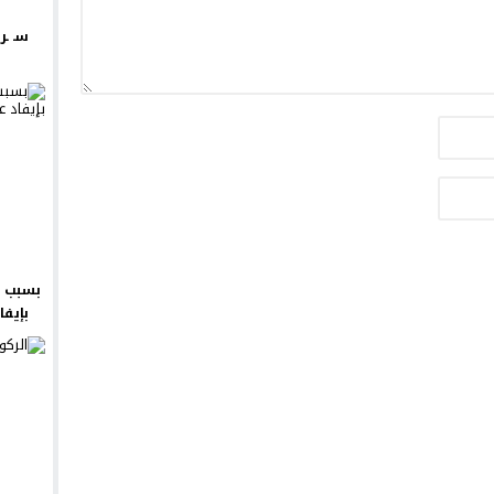
سـ ـر
بسبب ش
بإيفا