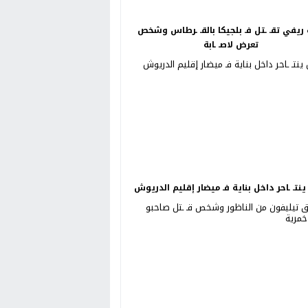
ريفي تقـ ـتل فـ بلجيكا بالقـ ـرطاس وشخص
تعرض لاصـ ـابة
نتـ ـاحر داخل بناية فـ ميضار إقليم الدريوش