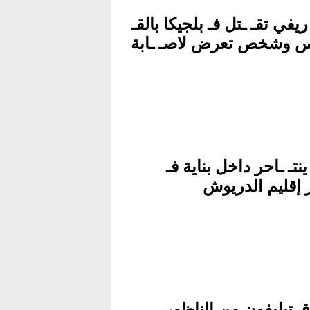
في تقـ ـتل فـ بلجيكا بالقـ
 وشخص تعرض لاصـ ـابة
نتـ ـاحر داخل بناية فـ
 إقليم الدريوش
 تيليفون من الناظور