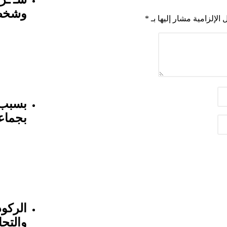
وشخص 
 الإلزامية مشار إليها بـ
*
خمرية
بسبب 
بجماعة
عاجل ل
الجما
الركود
والتجا