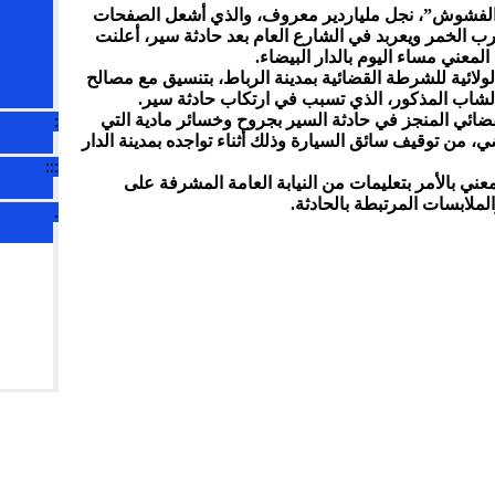
 الفشوش”، نجل ملياردير معروف، والذي أشعل الصفحات
ب الخمر ويعربد في الشارع العام بعد حادثة سير، أعلنت
المعني مساء اليوم بالدار البيضاء.
لولائية للشرطة القضائية بمدينة الرباط، بتنسيق مع مصالح
 الشاب المذكور، الذي تسبب في ارتكاب حادثة سير.
قضائي المنجز في حادثة السير بجروح وخسائر مادية التي
:
ي، من توقيف سائق السيارة وذلك أثناء تواجده بمدينة الدار
:::
عني بالأمر بتعليمات من النيابة العامة المشرفة على
لابسات المرتبطة بالحادثة.
.
تيفي