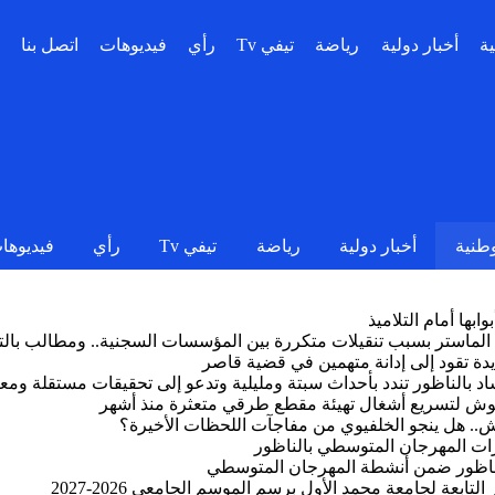
ية
أخبار دولية
رياضة
تيفي Tv
رأي
فيديوهات
اتصل بنا
وطنية
أخبار دولية
رياضة
تيفي Tv
رأي
فيديوها
بها أمام التلاميذ
ة الماستر بسبب تنقيلات متكررة بين المؤسسات السجنية.. ومطالب بال
 تقود إلى إدانة متهمين في قضية قاصر
اد بالناظور تندد بأحداث سبتة ومليلية وتدعو إلى تحقيقات مستقلة ومع
ريوش لتسريع أشغال تهيئة مقطع طرقي متعثرة منذ أشهر
وش.. هل ينجو الخلفيوي من مفاجآت اللحظات الأخيرة؟
ات المهرجان المتوسطي بالناظور
 الناظور ضمن أنشطة المهرجان المتوسطي
لتابعة لجامعة محمد الأول برسم الموسم الجامعي 2026-2027