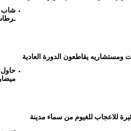
شاب ري
ـرطاس
ومستشاريه يقاطعون الدورة العادية
حاول ي
ميضار
يرة للاعجاب للغيوم من سماء مدينة
سـ ـرق