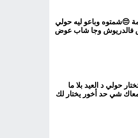
 😔شمتوه وباعو ليه حولي
فالدريوش وجا شاب عوض
حولي
تار حولي د العيد بلا ما
معاك شي حد أخور يختار لك