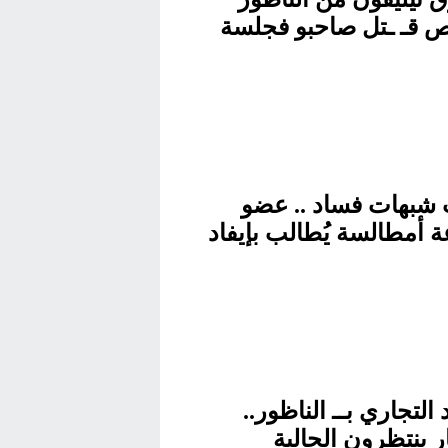
قـ ـتل صاحبو فجلسة
شبهات فساد .. عضو
 أمطالسة يُطالب بإيفاد
لجنة إقليمية لاسترجاع مال
عة
 التجاري بــ الناظور..
ر ينتظرون الجالية