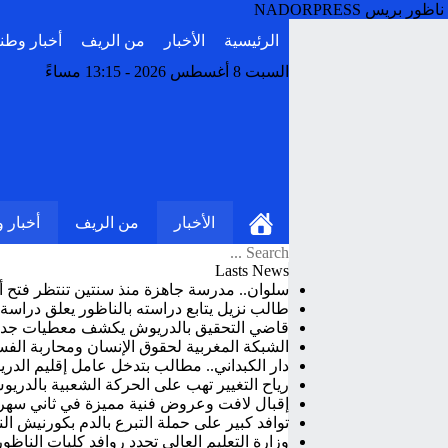
ناظور بريس NADORPRESS
الرئيسية
الأخبار
من الريف
أخبار وطن
السبت 8 أغسطس 2026 - 13:15 مساءً
الأخبار
من الريف
أخبار 
Lasts News
سلوان.. مدرسة جاهزة منذ سنتين تنتظر فتح أبوا
طالب نزيل يتابع دراسته بالناظور يعلق دراس
قاضي التحقيق بالدريوش يكشف معطيات جديدة
الشبكة المغربية لحقوق الإنسان ومحاربة الفس
دار الكبداني.. مطالب بتدخل عامل إقليم الد
رياح التغيير تهب على الحركة الشعبية بالدري
إقبال لافت وعروض فنية مميزة في ثاني سهر
توافد كبير على حملة التبرع بالدم بكورنيش
وزارة التعليم العالي تحدد روافد كليات الناظور ا