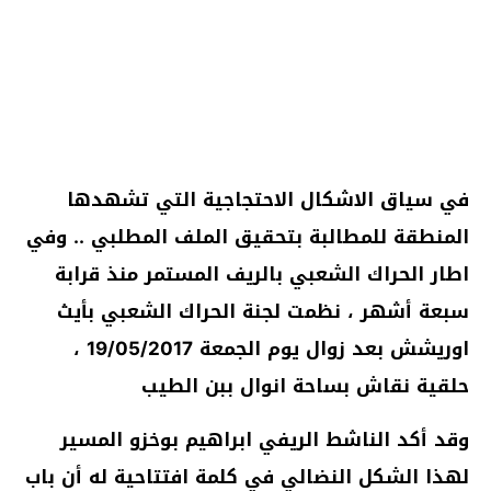
في سياق الاشكال الاحتجاجية التي تشهدها
المنطقة للمطالبة بتحقيق الملف المطلبي .. وفي
اطار الحراك الشعبي بالريف المستمر منذ قرابة
سبعة أشهر ، نظمت لجنة الحراك الشعبي بأيث
اوريشش بعد زوال يوم الجمعة 19/05/2017 ،
حلقية نقاش بساحة انوال ببن الطيب
وقد أكد الناشط الريفي ابراهيم بوخزو المسير
لهذا الشكل النضالي في كلمة افتتاحية له أن باب