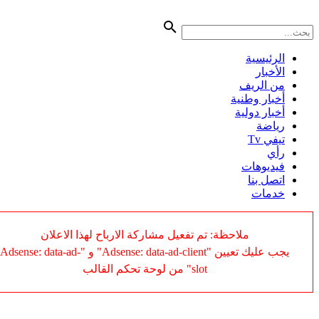
لرئيسية
أخبار
ن الريف
خبار وطنية
خبار دولية
ياضة
في Tv
أي
يديوهات
تصل بنا
دمات
ملاحظة: تم تفعيل مشاركة الارباح لهذا الاعلان
يجب عليك تعيين "Adsense: data-ad-client" و "Adsense: data-ad-
slot" من لوحة تحكم القالب