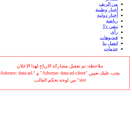
من الريف
أخبار وطنية
أخبار دولية
رياضة
تيفي Tv
رأي
فيديوهات
اتصل بنا
خدمات
ملاحظة: تم تفعيل مشاركة الارباح لهذا الاعلان
يجب عليك تعيين "Adsense: data-ad-client" و "Adsense: data-ad-
slot" من لوحة تحكم القالب