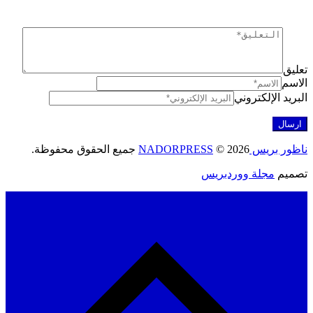
ق
م
د الإلكتروني
ريس NADORPRESS
© 2026 جميع الحقوق محفوظة.
يم
مجلة ووردبريس