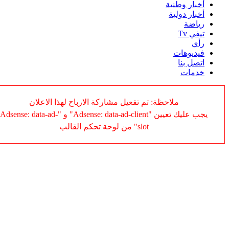
أخبار وطنية
أخبار دولية
رياضة
تيفي Tv
رأي
فيديوهات
اتصل بنا
خدمات
ملاحظة: تم تفعيل مشاركة الارباح لهذا الاعلان
يجب عليك تعيين "Adsense: data-ad-client" و "Adsense: data-ad-
slot" من لوحة تحكم القالب