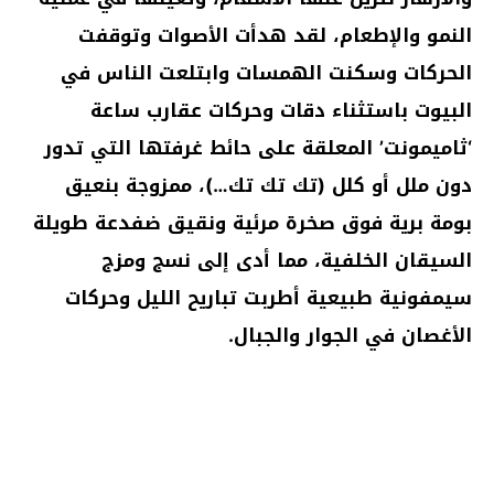
النمو والإطعام، لقد هدأت الأصوات وتوقفت
الحركات وسكنت الهمسات وابتلعت الناس في
البيوت باستثناء دقات وحركات عقارب ساعة
‘ثاميمونت’ المعلقة على حائط غرفتها التي تدور
دون ملل أو كلل (تك تك تك…)، ممزوجة بنعيق
بومة برية فوق صخرة مرئية ونقيق ضفدعة طويلة
السيقان الخلفية، مما أدى إلى نسج ومزج
سيمفونية طبيعية أطربت تباريح الليل وحركات
الأغصان في الجوار والجبال.