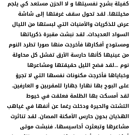
كفيلة بشرح نفسيتها و لا الحزن مستعد كي يلجم
مخيلتها. لقد تحول سقف غرفتها إلى شاشة
عرض للذكريات والأمنيات التي لبستها من الليال
السواد العديدات. لقد نبشت مقبرة ذكرياتها
ومستودع أفكارها فأخرجت منها صورا تطرد النوم
من عينيها كأنها حارسة الأرق تفشل كل محاولة
نوم …لقد فضح الليل حقيقتها ومشاعرها
وخباياها فأخرجت مكنونات نفسها التي لا تجرؤ
على البوح بها نهارا جهارا للمقربين و العارفين.
لقد أمسكت بها الظلمة فعلقت في خيوط
التشتت والحيرة ودخلت رغما عن أنفها في غياهب
الهذيان بدون حارس الأمكنة المصان. لقد تناثرت
مشاعرها وتبعثرت أحاسيسها، فنبشت موتى