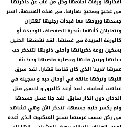
أفكارها ورفات أحلامها وكل من غاب عن ذاكرتها
في عجيج وضجيج نهارها. في هذه الهنيهة، اهتز
جسدها وروحها معا فبدأت رجليها تهتزان
وتتمايلان كأنهما شجرة الصفصاف الوحيدة أو
كالورقة الفريدة في غصنها، لقد نهشها الحنين
بسكين روعة ذكرياتها وأحلى ذنوبها لتتذكر حب
حياتها ورنين قلبها وعصارة ماضيها وخطيئة
عمرها ‘فريد’ الذي كان قناصا قهارا، لقد سرق
قلبها وتركها عالقة في أوحال حبه و سجينة في
غياهب أنفاسه ، لقد أرعد كالبرق و اختفى مثل
الدخان دون إنذار سابق. لقد جنا عسل جسدها
ولم يكسر خلية جسمها، تتذكر الآن وهي تشاهد
في ركن سقف غرفتها نسيج العنكبوت الذي أعده
إحدى العناكب للإيقاع ببعض الحشرات… إنها الآن