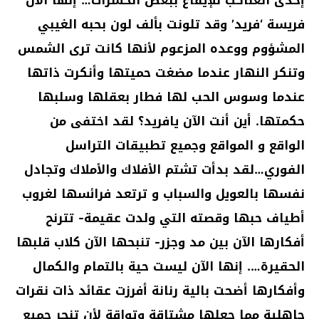
فريسة ‘فريد’ وقد تلونت بألف لون بحبه الغيبي
المشؤوم ووعده المزعوم لأنها كانت ترى الشمس
وتنكر النهار عندما مضغت حميتها وأنكرت ذاتها
عندما وسوس الحب لها فطار بعقلها وسلبها
حكمتها. أين أنت الآن يافريد؟ لقد اختفى من
الواقع و المواقع وجميع تطبيقات التراسل
الفوري…لقد بدأت تشتم الأفلاك والأملاك وتجادل
نفسها بالعويل والسباب و ترتعد فرائسها لغروب
أطياف حبها وقصته التي ولدت عقيمة- تترنح
أفكارها الآن بين مد وجزر- تنبحها الآن كلاب قلبها
الحقيرة…. إنها الآن ليست حية بالتمام والكمال
وأفكارها أضحت بالية رنانة أفرزت عقائد ذات نقرات
جاهلية مما جعلها مشتاقة وتواقة لأن تنحر جميع