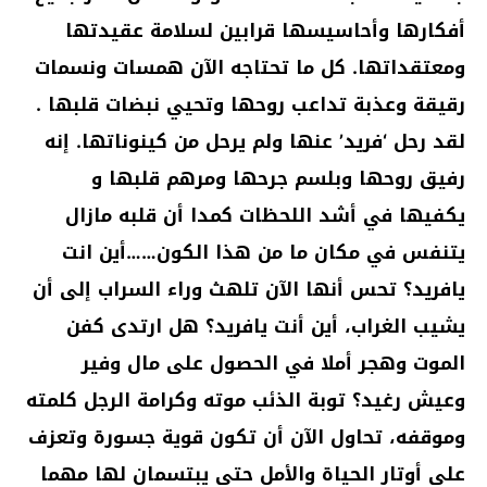
أفكارها وأحاسيسها قرابين لسلامة عقيدتها
ومعتقداتها. كل ما تحتاجه الآن همسات ونسمات
رقيقة وعذبة تداعب روحها وتحيي نبضات قلبها .
لقد رحل ‘فريد’ عنها ولم يرحل من كينوناتها. إنه
رفيق روحها وبلسم جرحها ومرهم قلبها و
يكفيها في أشد اللحظات كمدا أن قلبه مازال
يتنفس في مكان ما من هذا الكون……أين انت
يافريد؟ تحس أنها الآن تلهث وراء السراب إلى أن
يشيب الغراب، أين أنت يافريد؟ هل ارتدى كفن
الموت وهجر أملا في الحصول على مال وفير
وعيش رغيد؟ توبة الذئب موته وكرامة الرجل كلمته
وموقفه، تحاول الآن أن تكون قوية جسورة وتعزف
على أوتار الحياة والأمل حتى يبتسمان لها مهما