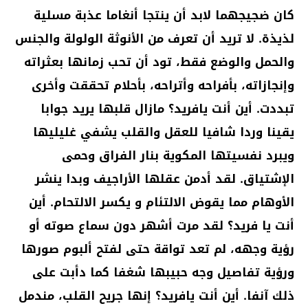
كان ضجيجهما لابد أن ينتجا أنغاما عذبة مسلية
لذيذة. لا تريد أن تعرف من الأنوثة الولولة والجنس
والحمل والوضع فقط، تود أن تحب زمانها بعثراته
وإنجازاته، بأفراحه وأتراحه، بأحلام تحققت وأخرى
تبددت. أين أنت يافريد؟ مازال قلبها يريد جوابا
يقينا وردا شافيا للعقل والقلب يشفي غليليها
ويبرد نفسيتها المكوية بنار الفراق وحمى
الإشتياق. لقد أدمن عقلها الأراجيف وبدا ينشر
الأوهام مما يقوض الالتئام و يكسر الالتحام. أين
أنت يا فريد؟ لقد مرت أشهر دون سماع صوته أو
رؤية وجهه، لم تعد تواقة حتى لفتح ألبوم صورها
ورؤية تفاصيل وجه حبيبها شغفا كما دأبت على
ذلك آنفا. أين أنت يافريد؟ إنها جريح القلب، مندمل