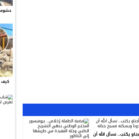
حشومة 
كيف ت
ناو يكتب.. نسأل الله أن