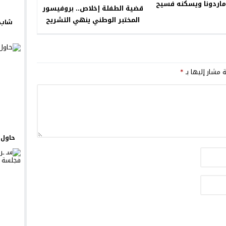
ماردونا ويسكنه فسيح
قضية الطفلة إخلاص.. بروفيسور
جناته
المختبر الوطني ينهي التشريح
شاب 
الطبي وجثة الفقيدة في
طريقها إلى الناظور
ة مشار إليها بـ
*
حاول ي