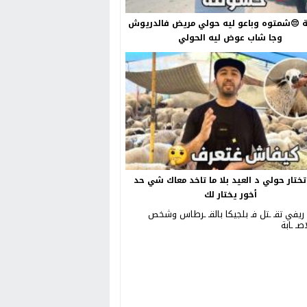
😔شمتوه وباعو ليه حولي مريض فالدريوش
وجا شاب عوض ليه الحولي
ختار حولي د العيد بلا ما تاخد معاك شي حد
أخور يختار لك