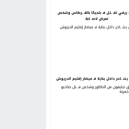
ريفي تقـ ـتل فـ بلجيكا بالقـ ـرطاس وشخص
تعرض لاصـ ـابة
نتـ ـاحر داخل بناية فـ ميضار إقليم الدريوش