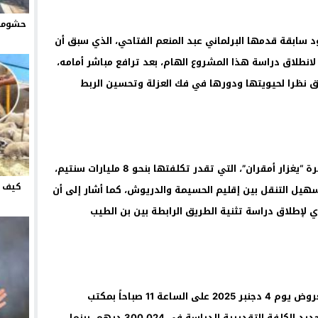
حشومة 
 سابقة قدمها البرلماني عبد المنعم الفتاحي، الذي سبق أن
لانطلاق دراسة هذا المشروع الهام، بعد ترافع مباشر أمامه،
ق نظرا لحيويتها ودورها في فك العزلة وتحسين الربط
وأكد الفتاحي حينها أن مشروع القنطرة الكبيرة “يغزار أمقران”، التي تقدر تكلفتها بنحو 8 مليارات سنتيم،
كيف ت
تسهيل التنقل بين إقليم الحسيمة والدريوش، كما أشار إلى أن
 لإطلاق دراسة تثنية الطريق الرابطة بين بن الطيب
ومن المنتظر فتح الأظرفة المرتبطة بطلب العروض يوم 4 دجنبر 2025 على الساعة 11 صباحاً بمكتب
الصفقات التابع للمديرية الإقليمية. وقد تم تحديد الكلفة التقديرية للدراسة في 300.024 درهم، بينما