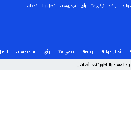
دولية
رياضة
تيفي Tv
رأي
فيديوهات
اتصل بنا
خدمات
أخبار دولية
رياضة
تيفي Tv
رأي
فيديوهات
اتصل 
بة الفساد بالناظور تندد بأحداث سبتة ومليلية و_