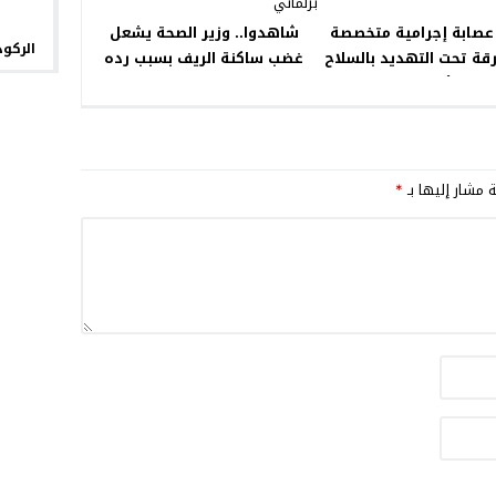
عصابة إجرامية متخصصة
شاهدوا.. وزير الصحة يشعل
الركود
قة تحت التهديد بالسلاح
غضب ساكنة الريف بسبب رده
الأبيض
على سؤال برلماني
ة مشار إليها بـ
*