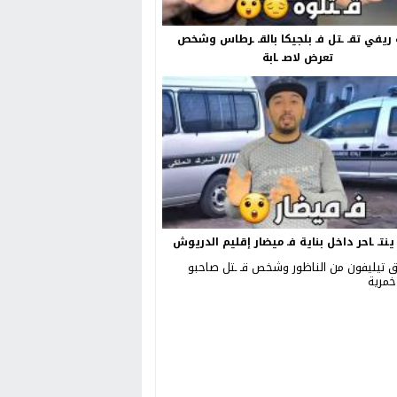
ريفي تقـ ـتل فـ بلجيكا بالقـ ـرطاس وشخص
تعرض لاصـ ـابة
نتـ ـاحر داخل بناية فـ ميضار إقليم الدريوش