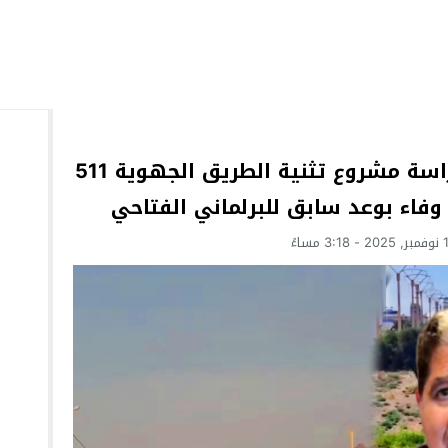
الدريوش.. انطلاق إجراءات دراسة مشروع تثنية الطريق الجهوية 511
فاء بوعد سابق للبرلماني الفتاحي