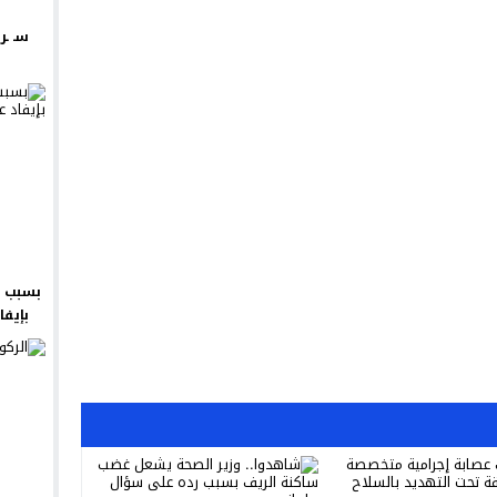
سـ ـر
بسبب ش
بإيفا