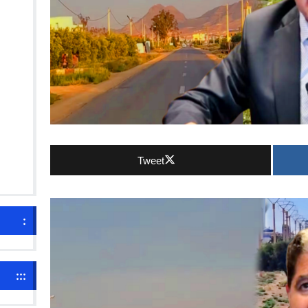
Tweet
:
:::