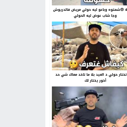
😔شمتوه وباعو ليه حولي مريض فالدريوش
وجا شاب عوض ليه الحولي
ختار حولي د العيد بلا ما تاخد معاك شي حد
أخور يختار لك