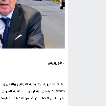
ناظوربريس
أعلنت المديرية الإقليمية للتجهيز والنقل
على طول 9 كيلومترات، من النقطة الكيلومترية 98+000 إلى 107+000.