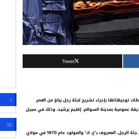
Tweet
:
سطات توجيهاتها بإجراء تشريح لجثة رجل يبلغ من العمر
يقة عمومية بمدينة السوالم، إقليم برشيد، وذلك في سبيل
:::
وذكرت مصادر مطلعة أن مواطنين عثروا على جثة الرجل، المعروف بـ”ع، ك” والمولود عام 1970 في مولاي