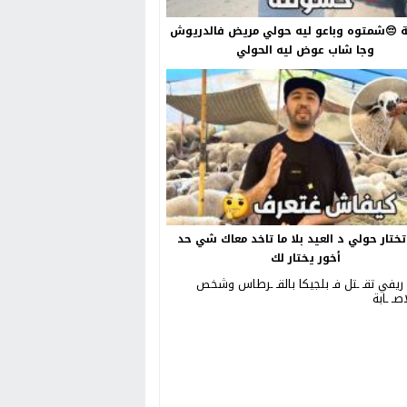
😔شمتوه وباعو ليه حولي مريض فالدريوش
وجا شاب عوض ليه الحولي
ختار حولي د العيد بلا ما تاخد معاك شي حد
أخور يختار لك