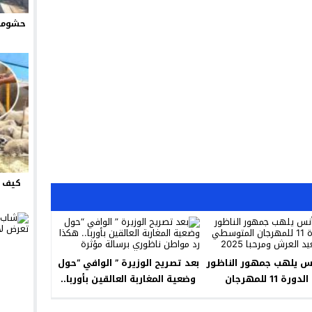
حشومة 
كيف ت
س يلهب جمهور الناظور
بعد تصريح الوزيرة ” الوافي “حول
في الدورة 11 للمهرجان
وضعية المغاربة العالقين بأوربا..
طي احتفالا بعيد العرش
هكذا رد مواطن ناظوري برسالة
ومرحبا 2025
مؤثرة