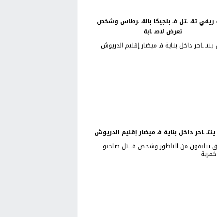
ريفي تقـ ـتل فـ بلجيكا بالقـ ـرطاس وشخص
تعرض لاصـ ـابة
نتـ ـاحر داخل بناية فـ ميضار إقليم الدريوش