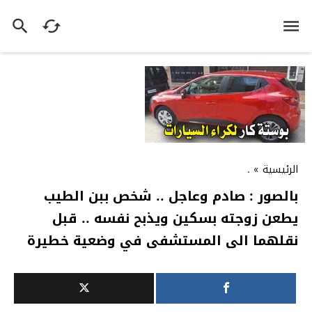
الرئيسية
»
.
بالصور : صادم وعاجل .. شخص ببن الطيب
يطعن زوجته بسكين ويذبح نفسه .. قبل
نقلهما الى المستشفى في وضعية خطيرة