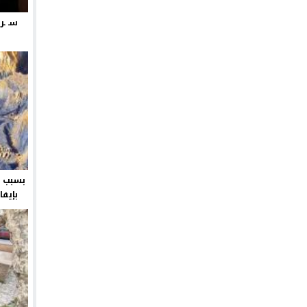
سـ ـر
بسبب ش
بإيفا