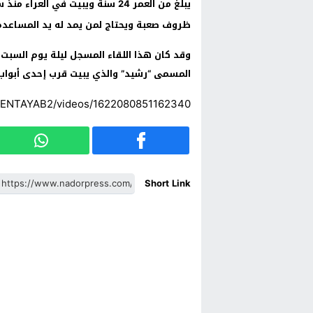
يبلغ من العمر 24 سنة ويبيت في
ظروف صعبة ويحتاج لمن يمد له يد المساعدة 
المسمى “رشيد” والذي يبيت قرب إحدى أبواب
BENTAYAB2/videos/1622080851162340/
Short Link