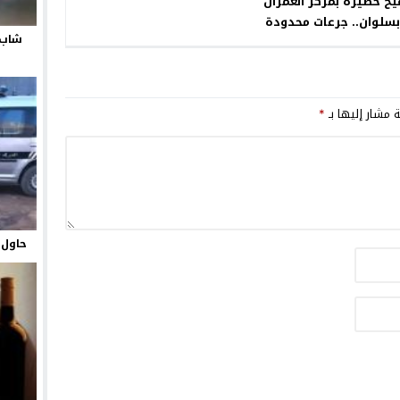
يح خطيرة بمركز العمران
سلوان.. جرعات محدودة
شاب 
ثر من خمسين رضيعا
نة تطالب بتدخل وزاري
عاجل
ة مشار إليها بـ
*
حاول ي