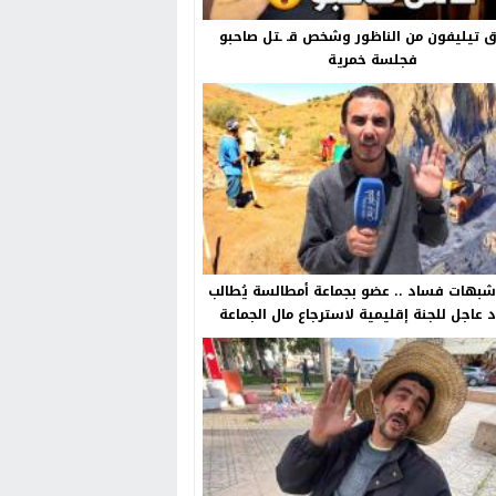
ق تيليفون من الناظور وشخص قـ ـتل صاحبو
فجلسة خمرية
بهات فساد .. عضو بجماعة أمطالسة يُطالب
د عاجل للجنة إقليمية لاسترجاع مال الجماعة