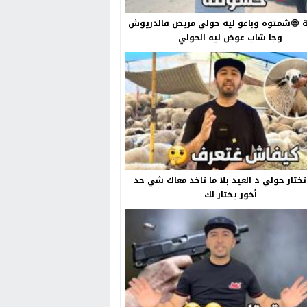
😔شمتوه وباعو ليه حولي مريض فالدريوش
وجا شاب عوض ليه الحولي
ختار حولي د العيد بلا ما تاخد معاك شي حد
أخور يختار لك