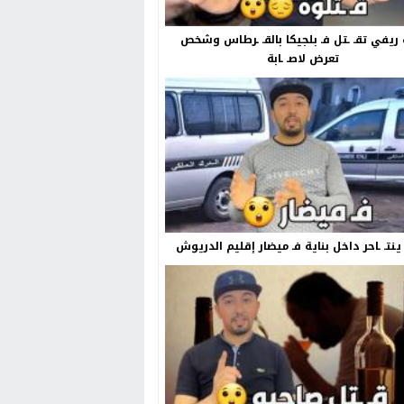
ريفي تقـ ـتل فـ بلجيكا بالقـ ـرطاس وشخص
تعرض لاصـ ـابة
نتـ ـاحر داخل بناية فـ ميضار إقليم الدريوش