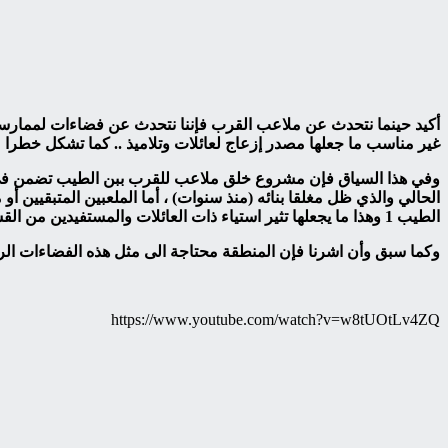
أكيد حينما نتحدث عن ملاعب القرب فإننا نتحدث عن فضاءات لممارسة 
غير مناسب ما جعلها مصدر إزعاج لعائلات وتلاميذ .. كما تشكل خطرا 
وفي هذا السياق فإن مشروع خلق ملاعب للقرب ببن الطيب تضمن في البدا
الحالي والذي ظل مغلقا بنائه (منذ سنوات) ، أما الملعبين المتبقيين أ
الطيب 1 وهذا ما يجعلها تثير استياء ذات العائلات والمستفيدين من القسم الداخلي المشار إليه .. علما أن هذه الملاعب تشهد مباريات تستمر الى وقت متأخر من الليل
وكما سبق وأن اشرنا فإن المنطقة محتاجة الى مثل هذه الفضاءات الريا
https://www.youtube.com/watch?v=w8tUOtLv4ZQ