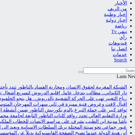
الأخبار
من الريف
أخبار وطنية
أخبار دولية
رياضة
تيفي Tv
رأي
فيديوهات
اتصل بنا
خدمات
Search
Lasts Ne
الشبكة المغربية لحقوق الإنسان ومحاربة الفساد بالناظور تندد بأ
دار الكبداني.. مطالب بتدخل عامل إقليم الدريوش لتسريع أشغال 
رياح التغيير تهب على الحركة الشعبية بالدريوش.. هل ينجو الخلفي
إقبال لافت وعروض فنية مميزة في ثاني سهرات المهرجان المتوس
توافد كبير على حملة التبرع بالدم بكورنيش الناظور ضمن أنشطة 
وزارة التعليم العالي تحدد روافد كليات الناظور التابعة لجامعة محمد الأ
باشا مدينة ابن الطيب يشرف على مراسم الإنصات للخطاب الملكي
عبور جماعي نحو سبتة المحتلة يربك السلطات الإسبانية ويعيد إلى الوا
آين هيبة الدولة عندما تصبح الصفحة الفايسبوكية بديلاً عن المؤسسة 