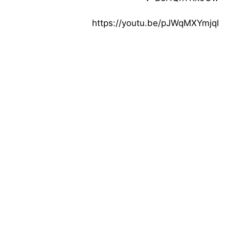
https://youtu.be/pJWqMXYmjqI