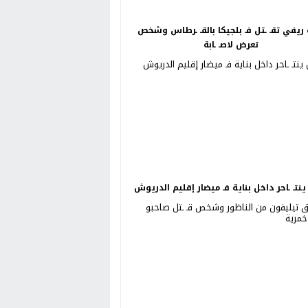
ريفي تقـ ـتل فـ بلجيكا بالقـ ـرطاس وشخص
تعرض لاصـ ـابة
نتـ ـاحر داخل بناية فـ ميضار إقليم الدريوش