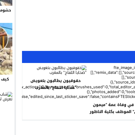
حشومة 
كيف ت
حقوقيون يطالبون بتعويض
“ضحايا اللقاح” بالمغرب‎
 في وفاة عمة “ميمون
” الموظف بكلية الناظور