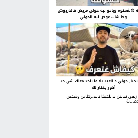
😔شمتوه وباعو ليه حولي مريض فالدريوش
وجا شاب عوض ليه الحولي
ختار حولي د العيد بلا ما تاخد معاك شي حد
أخور يختار لك