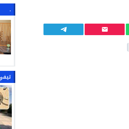
.
تيفي