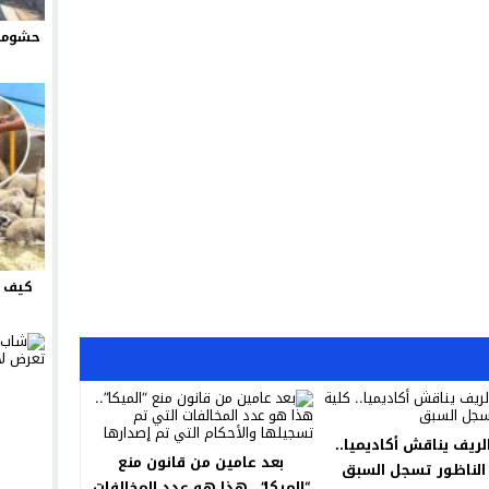
حشومة 
كيف ت
لريف يناقش أكاديميا..
بعد عامين من قانون منع
الناظور تسجل السبق
“الميكا”.. هذا هو عدد المخالفات