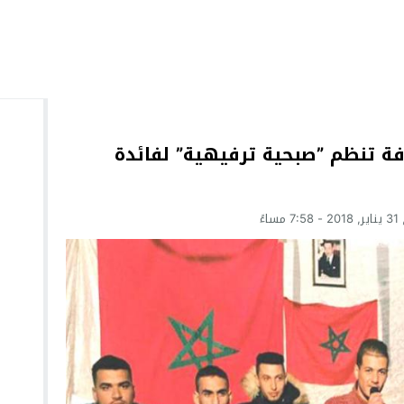
افة تنظم ”صبحية ترفيهية” لفائدة
ساءً