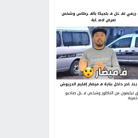
ريفي تقـ ـتل فـ بلجيكا بالقـ ـرطاس وشخص
تعرض لاصـ ـابة
نتـ ـاحر داخل بناية فـ ميضار إقليم الدريوش