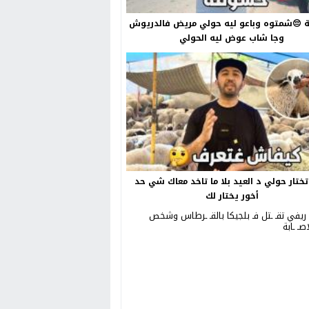
😔شمتوه وباعو ليه حولي مريض فالدريوش
وجا شاب عوض ليه الحولي
ختار حولي د العيد بلا ما تاخد معاك شي حد
أخور يختار لك