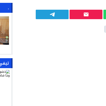
.
تيفي