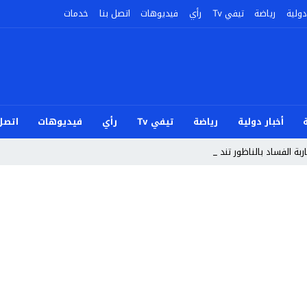
دولية
رياضة
تيفي Tv
رأي
فيديوهات
اتصل بنا
خدمات
أخبار دولية
رياضة
تيفي Tv
رأي
فيديوهات
اتصل 
بة الفساد بالناظور تندد بأحداث _