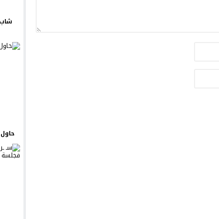
شاب 
حاول ي