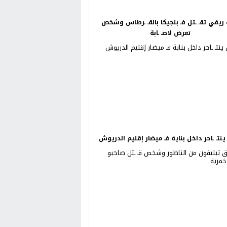
ريفي تقـ ـتل فـ بلجيكا بالقـ ـرطاس وشخص
تعرض لاصـ ـابة
نتـ ـاحر داخل بناية فـ ميضار إقليم الدريوش