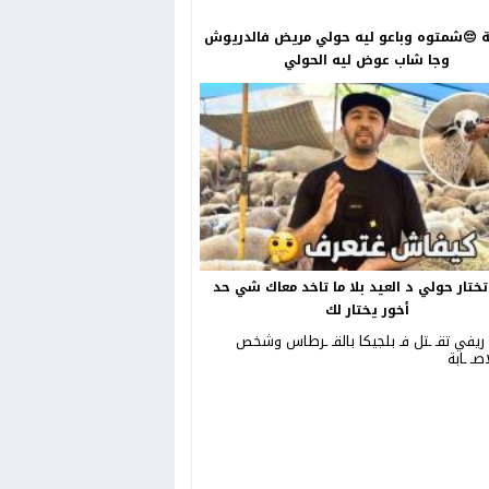
😔شمتوه وباعو ليه حولي مريض فالدريوش
وجا شاب عوض ليه الحولي
ختار حولي د العيد بلا ما تاخد معاك شي حد
أخور يختار لك