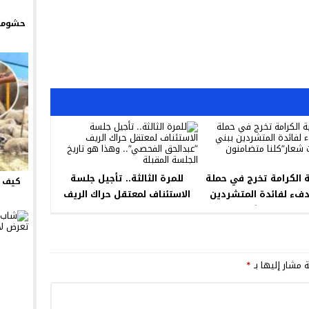
حشومة 
ة الكرامة تخرج في حملة
للمرة الثالثة.. تأجيل جلسة
كيف ت
لدفء لفائدة المتشردين
الاستئناف لمعتقل حراك الريف
 انصار تحت شعار”كلنا
”عبدالحق الفحصي”.. وهذا هو
تضامنون معكم”
تاريخ الجلسة المقبلة
ة مشار إليها بـ
*