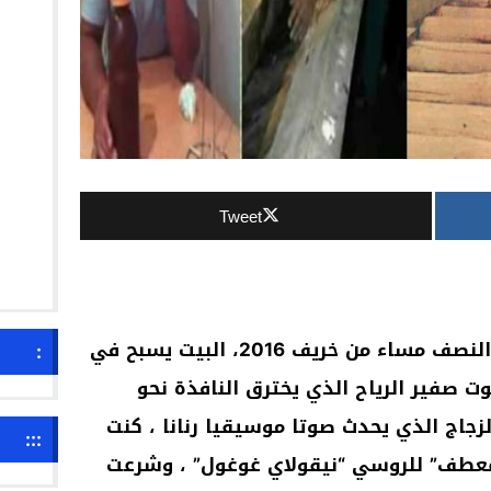
Tweet
الساعة كانت تشير إلى العاشرة والنصف مساء من خريف 2016، البيت يسبح في
:
 صفير الرياح الذي يخترق النافذة نحو
زجاج الذي يحدث صوتا موسيقيا رنانا ، كنت
:::
لمعطف” للروسي “نيقولاي غوغول” ، وشرعت