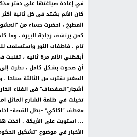
في إعادة صياغتها على دفتر مذكر
كان الألم يشتد في كل ثانية أكث
المطبخ ، احضرت حساء من “العشوب
كمن يرتشف زجاجة البيرة ، وما كا
تام ، فاطفات النور واستسلمت لل
أيقظني الألم مرة ثانية ، تقلبت
أن صحوت بشكل كامل ، نظرت إلى ا
الصغير يقترب من الثالثة صباحا ،
أشجار”الصفصاف” في الفناء الخا
تخيلت في ظلمة الشارع الماثل ا
معطف “اكاكي” -بطل القصة- اخا
،،، استويت على الأريكة ، أخذت ه