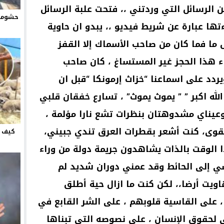
ن الرسائل التي وردتني ،، فتحت علبة الرسائل
حشومة 
ءتها عبارة عن شريط فيديو ،، يبدو ان حاوية
ا فما كان من صاحب الأسماك إلا القفز
ء هذا الحجز غير المستساغ ، كان صاحب
ردد على اسماعنا “خزاث إرمونكا “قبل ان
الله اكبر ” ” يموث يموث” ، تسارع خفقان قلبي
يناي مشدوهتان بنظرات تشع نارا مؤلمة ،
مقوى، كنت أشعر بقطرات العرق تندي جبيني،
كيف ت
ا الوقت بالذات يشاهدون جريمة دولة من وراء
سي إلى الحائط وقد عمني دوران شديد لم
ت أرضا،، لكن كنت ما ازال حية أطلق
 ، على القاسية قلوبهم ، على الشر القابع في
مي لحقوق الإنسان ، على نصوصه التي تبناها