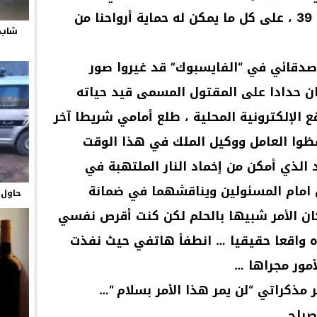
الدستور من الفصل 19 إلى الفصل 39 ، على كل ما يمكن له حماية أرواحنا من
شاب 
صدقائي في “الفايسبوك” قد غيروا صور
 حدادا على المقتول المسمى قيد حياته
 الإلكترونية المحلية ، طلع أمامي شريطا آخر
ظوا العامل ووكيل الملك في هذا الوقت
د الذي أمكن من إخماد النار الملتهبة في
 امام المسئولين ويناقشهما في ضمانة
حاول ي
 كان الأمر شبيها بالحلم لكن كنت أقرص نفسي
 واقعا حقيقيا … انطفأ هاتفي حيث نفذت
مور مجراها …
مذكراتي “لن يمر هذا الأمر بسلام “…
باح .