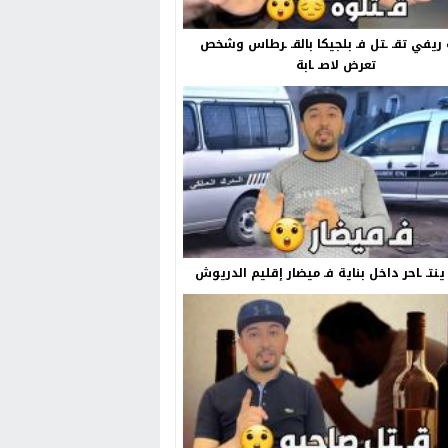
ريفي تقـ ـتل فـ بلجيكا بالقـ ـرطاس وشخص
تعرض لاصـ ـابة
نتـ ـاحر داخل بناية فـ ميضار إقليم الدريوش