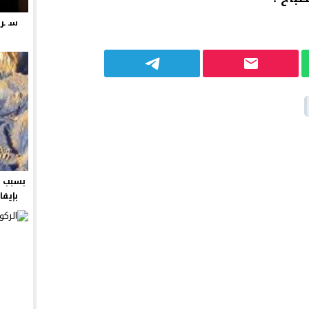
سـ ـر
بسبب ش
بإيفا