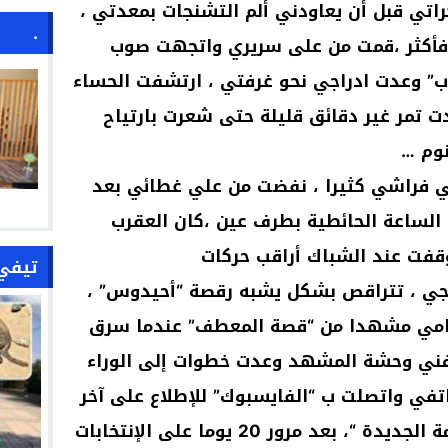
اتي قبل أن يعاودني ألم التشنجات بمعدتي ،
.
ر فأكثر ،قمت من على سريري واتجهت صوب
” وعدت ادراجي نح
و غرفتي ، ارتشفت الحساء
دت تمر غير دقائق قليلة حتى شعرت بارتياح
نوم …
 في فراشي كثيرا ، نفضت من علي غطائي بعد
لساعة الحائطية بطرف عين ،كان العقرب
 وقفت عند الشباك أراقب حركات
تيفي
رجي ، تتراقص بشكل يشبه رقصة “أحيدوس” ،
مامي مشهدا من “قصة المعطف” عندما سرق
فني وحشة المشهد وعدت خطوات إلى الوراء
اتفي واتصلت ب “الفايسبوك” للإطلاع على آخر
الأخبار في موضوع “تشكيل الحكومة الجديدة “، بعد مرور 20 يوما على الإنتخابات