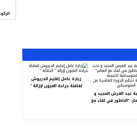
الركود
زيارة عامل إقليم الدريوش
لقافلة جراحة العيون لإزالة ”
الجلالة “
ة عيد العرش المجيد و
ر: “الناظور في لقاء مع
م” الجمعية المتوسطية
 المستدامة تنظم الدورة
اشرة من المهرجان
المتوسطي