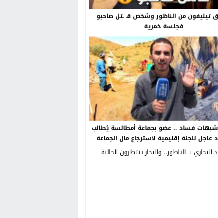
ق تيليفون من الناظور وشخص قـ ـتل صاحبو
فجلسة خمرية
بهات فساد .. عضو بجماعة أمطالسة يُطالب
د عاجل للجنة إقليمية لاسترجاع مال الجماعة