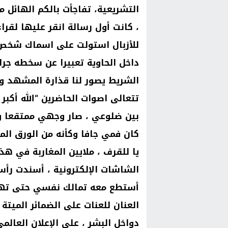
التشريعية، تفاجأت بالكم الهائل م
، كانت أول رسالة انقر عليها لقرا
للأزبال استولت على اسماك شخص م
داخل الحاوية تعبيرا عن سخطه جرا
الشريط يصور لنا قذارة المشهد وي
تتعالى اصوات الحاضرين “الله أكبر 
بين ضلوعي ، صار وجهي ممتقعا وع
كان فمي جافا وكأنه من الورق ال
يا للقرف ، ملايين المغاربة في هذ
الشاشات الإلكترونية ، أسندت رأ
أستطع معه تمالك نفسي حتى تهاوي
العنان للعنات على الضمائر الميتة
دواخل البشر ، على الإعلان العال