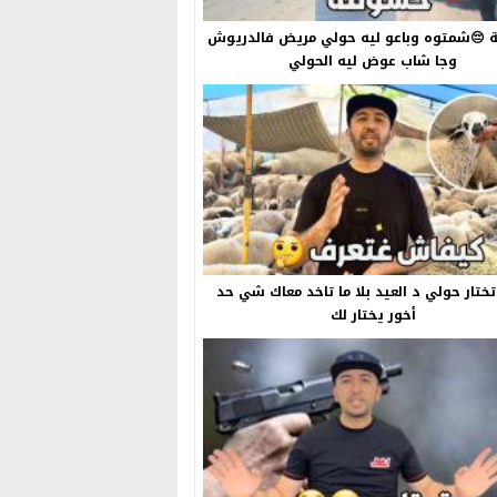
😔شمتوه وباعو ليه حولي مريض فالدريوش
وجا شاب عوض ليه الحولي
ختار حولي د العيد بلا ما تاخد معاك شي حد
أخور يختار لك