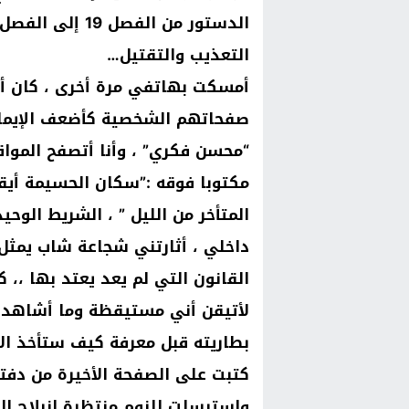
التعذيب والتقتيل…
أمسكت بهاتفي مرة أخرى ، كان أ
صفحاتهم الشخصية كأضعف الإيمان
“محسن فكري” ، وأنا أتصفح المواقع
مكتوبا فوقه :”سكان الحسيمة أيق
المتأخر من الليل ” ، الشريط الوحي
داخلي ، أثارتني شجاعة شاب يمثل
القانون التي لم يعد يعتد بها ،،
لأتيقن أني مستيقظة وما أشاهده
بطاريته قبل معرفة كيف ستأخذ الأ
كتبت على الصفحة الأخيرة من دفتر 
واسترسلت للنوم منتظرة انبلاج الص