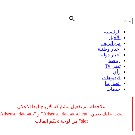
الرئيسية
الأخبار
من الريف
أخبار وطنية
أخبار دولية
رياضة
تيفي Tv
رأي
فيديوهات
اتصل بنا
خدمات
ملاحظة: تم تفعيل مشاركة الارباح لهذا الاعلان
يجب عليك تعيين "Adsense: data-ad-client" و "Adsense: data-ad-
slot" من لوحة تحكم القالب