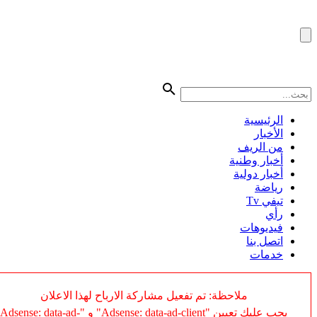
الرئيسية
الأخبار
من الريف
أخبار وطنية
أخبار دولية
رياضة
تيفي Tv
رأي
فيديوهات
اتصل بنا
خدمات
ملاحظة: تم تفعيل مشاركة الارباح لهذا الاعلان
يجب عليك تعيين "Adsense: data-ad-client" و "Adsense: data-ad-