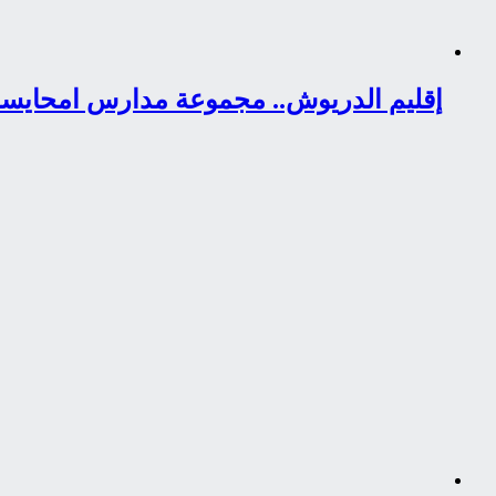
إقليم الدريوش.. مجموعة مدارس امحايست ت