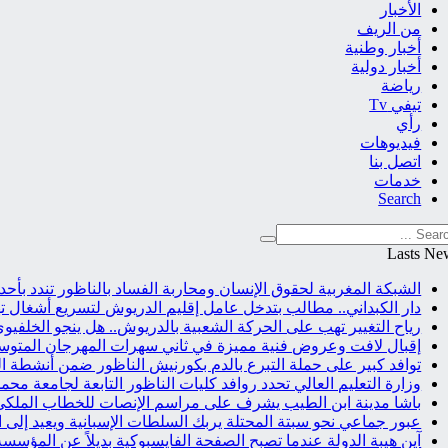
الأخبار
من الريف
أخبار وطنية
أخبار دولية
رياضة
تيفي Tv
رأي
فيديوهات
اتصل بنا
خدمات
Search
Lasts Ne
الشبكة المغربية لحقوق الإنسان ومحاربة الفساد بالناظور تندد بأ
دار الكبداني.. مطالب بتدخل عامل إقليم الدريوش لتسريع أشغال 
رياح التغيير تهب على الحركة الشعبية بالدريوش.. هل ينجو الخلفي
إقبال لافت وعروض فنية مميزة في ثاني سهرات المهرجان المتوس
توافد كبير على حملة التبرع بالدم بكورنيش الناظور ضمن أنشطة 
وزارة التعليم العالي تحدد روافد كليات الناظور التابعة لجامعة محمد الأ
باشا مدينة ابن الطيب يشرف على مراسم الإنصات للخطاب الملكي
عبور جماعي نحو سبتة المحتلة يربك السلطات الإسبانية ويعيد إلى الوا
آين هيبة الدولة عندما تصبح الصفحة الفايسبوكية بديلاً عن المؤسسة 