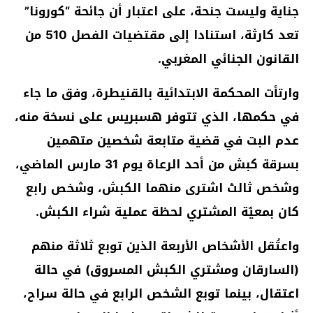
جناية وليست جنحة، على اعتبار أن جائحة “كورونا”
تعد كارثة، استنادا إلى مقتضيات الفصل 510 من
القانون الجنائي المغربي.
وارتأت المحكمة الابتدائية بالقنيطرة، وفق ما جاء
في حكمها، الذي تتوفر هسبريس على نسخة منه،
عدم البت في قضية متابعة شخصين متهمين
بسرقة كبش من أحد الرعاة يوم 31 مارس الماضي،
وشخص ثالث اشترى منهما الكبش، وشخص رابع
كان بمعيّة المشتري لحظة عملية شراء الكبش.
واعتُقل الأشخاص الأربعة الذين توبع ثلاثة منهم
(السارقان ومشتري الكبش المسروق) في حالة
اعتقال، بينما توبع الشخص الرابع في حالة سراح،