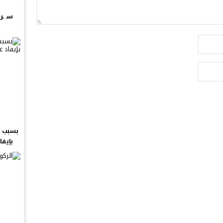
سـ ـر
بسبب ش
بإيفا