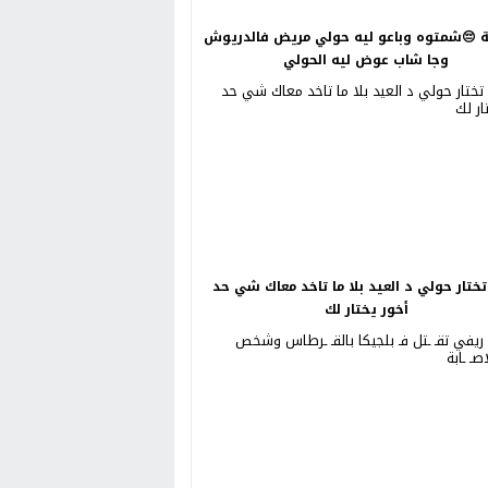
😔شمتوه وباعو ليه حولي مريض فالدريوش
وجا شاب عوض ليه الحولي
ختار حولي د العيد بلا ما تاخد معاك شي حد
أخور يختار لك