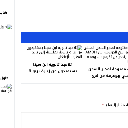
شاب 
تلاميذ ثانوية ابن سينا
 مفتوحة لمدير السجن
يستفيدون من زيارة تربوية
حلي ببوعرفة من فرع
تعليمية إلى بريد المغرب
حاول ي
الدريوش من AMDH حول نزيل
بأزغنغان
ر من تفرسيت.. وهذه
تفاصيلها
ة مشار إليها بـ
*