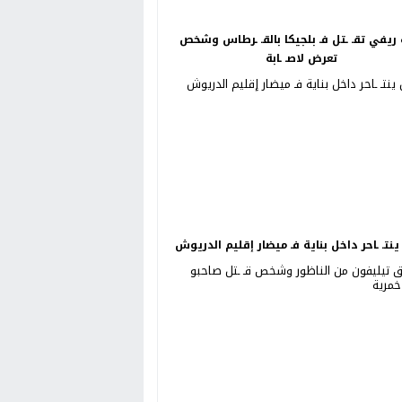
ريفي تقـ ـتل فـ بلجيكا بالقـ ـرطاس وشخص
تعرض لاصـ ـابة
نتـ ـاحر داخل بناية فـ ميضار إقليم الدريوش