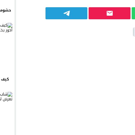
حشومة 
كيف ت