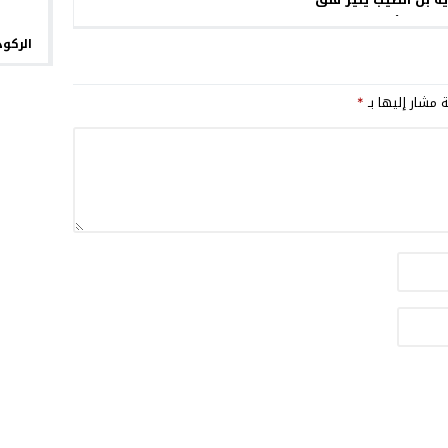
اميذ والأطر التربوية
الركود
ة مشار إليها بـ
*