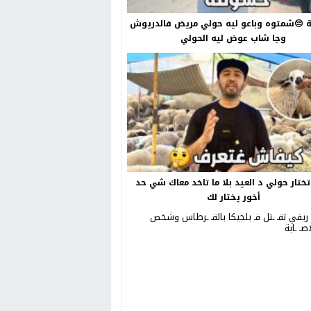
😔شمتوه وباعو ليه حولي مريض فالدريوش
وجا شاب عوض ليه الحولي
ختار حولي د العيد بلا ما تاخد معاك شي حد
أخور يختار لك