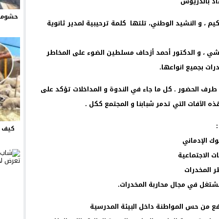
قاذ بالدريوش
حشومة 
حكيم ، و النشيد الوطني، تلتها
كلمة ترحيبية لمدير ثانوية
ي ، و الدكتور أحمد أزحاف مسلطين الضوء على المخاطر
رات بجميع انواعها.
رف الحضور . كل ما جاء في الندوة و المداخلات تؤكد على
 الٱفات التي تدمر شبابنا و المجتمع ككل .
كيف ت
ك الإدماني
ت الاجتماعية
ر المخدرات
تشتغل في مجال محاربة المخدرات.
رفع من حس المواطنة داخل البيئة المدرسية