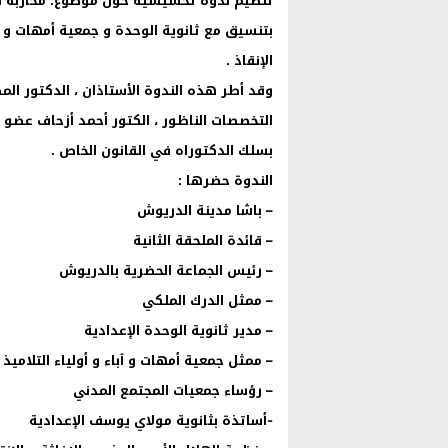
تنظيم ندوة تحسيسية حول موضوع: محاربة الت
بتنسيق مع ثانوية الوحدة و جمعية أمهات و ٱبا
الإنقاذ .
وقد أطر هذه الندوة الأستاذان ، الدكتور ال
التخصصات الناظور ، الكتور أحمد أزحاف عضو ا
بسلك الدكتوراه في القانون الخاص .
الندوة حضرها :
– باشا مدينة الدريوش
– قائدة الملحقة الثانية
– رئيس الجماعة الحضرية بالدريوش
– ممثل الدرك الملكي
– مدير ثانوية الوحدة الإعدادية
– ممثل جمعية أمهات و ٱباء و أولياء التلاميذ
– رؤساء جمعيات المجتمع المدني
-أساتذة بثانوية مولاي يوسف الإعدادية