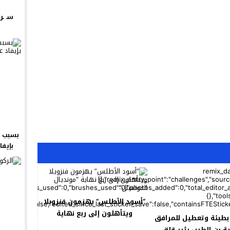
سـ ـر
بسبب ش
بإيفا
“أسود الأطلس” يهزمون فنزويلا
ويتأهلون إلى ربع نهاية
بطيئة وتعطيل للمرافق
“مونديال الفوتسال”
ية بن الطيب يثير قلق