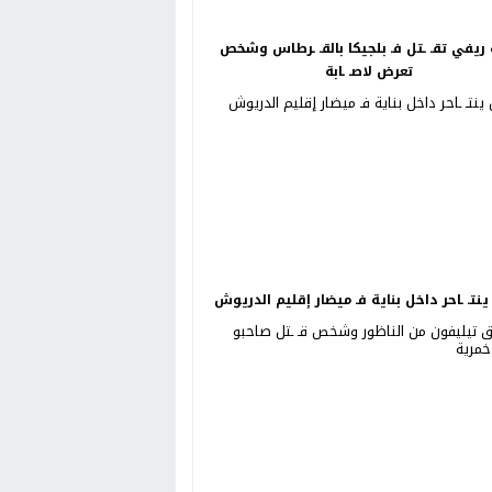
ريفي تقـ ـتل فـ بلجيكا بالقـ ـرطاس وشخص
تعرض لاصـ ـابة
نتـ ـاحر داخل بناية فـ ميضار إقليم الدريوش