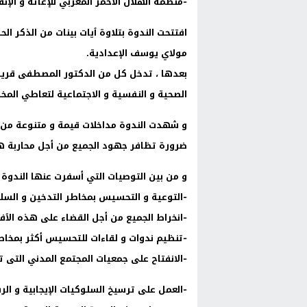
-منظمة الهلال الأحمر المغربي للإغاثة و الإن
افتتحت الندوة بتلاوة ٱيات بينات من الذكر ال
مولاي يوسف الإعدادية.
بعدها ، تدخل كل من الدكتور المصطفى قريش
الصحية و النفسية و الاجتماعية لتعاطي المخد
و شهدت الندوة مداخلات قيمة و متنوعة من ط
ضرورة تظافر جهود الجميع من أجل محاربة هذه
و من بين التوصيات التي أسفرت عنها الندوة :
-التوعية و التحسيس بمخاطر التدخين و السلو
-انخراط الجميع من أجل القضاء على هذه الٱفا
-تنظيم ندوات و لقاءات للتحسيس أكثر بمخاط
-الانفتاح على جمعيات المجتمع المدني التى 
-العمل على ترسيخ السلوكيات الإيجابية و ال