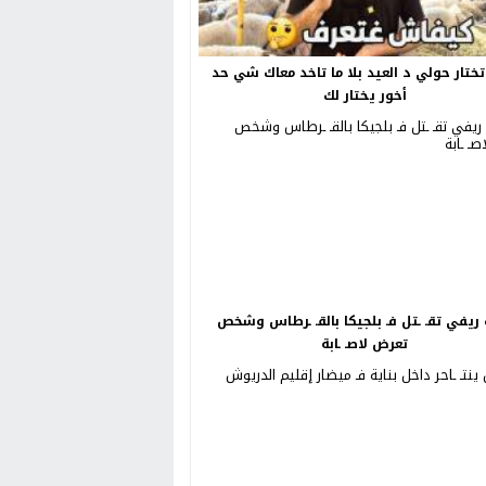
ختار حولي د العيد بلا ما تاخد معاك شي حد
أخور يختار لك
ريفي تقـ ـتل فـ بلجيكا بالقـ ـرطاس وشخص
تعرض لاصـ ـابة