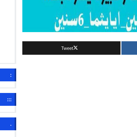
Tweet
:
:::
.