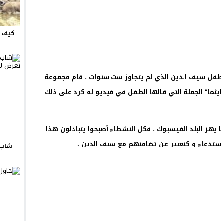
كيف ت
طفل سيف الدين الذي لم يتجاوز ست سنوات ، قام مجموعة
شر هاشتاغ ” #غاري_6سنين_أيايثما” الجملة التي قالها الطفل في فيديو له كرد على ذلك
 يهز البلد الفيسبوك ، فكل النشطاء أصبحوا يتبادلون هذا
ستدعاء و كتعبير عن تضامنهم مع سيف الدين .
شاب 