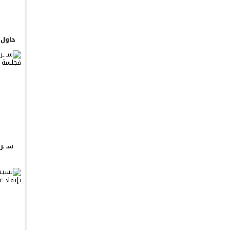
حاول ي
سـ ـر