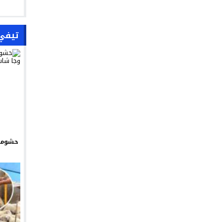
تيفي
حشومة 