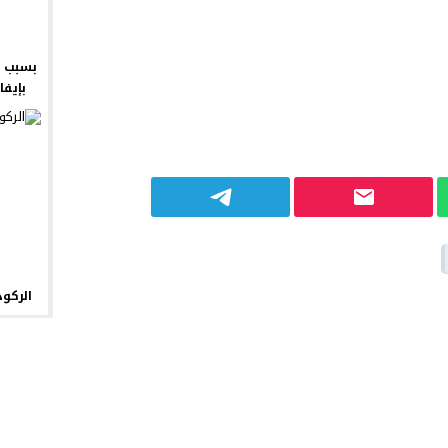
بسبب ش
بإيفا
الركود