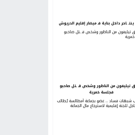
نتـ ـاحر داخل بناية فـ ميضار إقليم الدريوش
ق تيليفون من الناظور وشخص قـ ـتل صاحبو
فجلسة خمرية