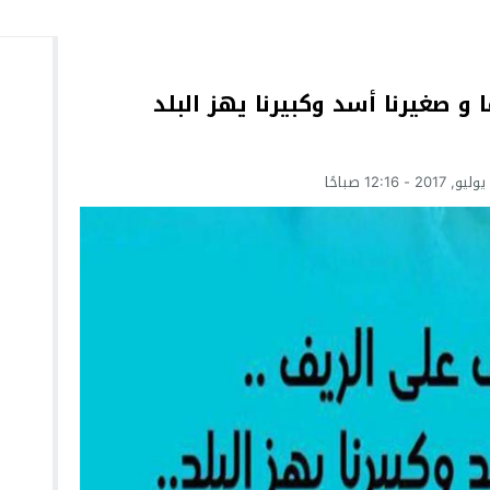
ين_أيايثما و صغيرنا أسد وكبيرنا يهز البلد