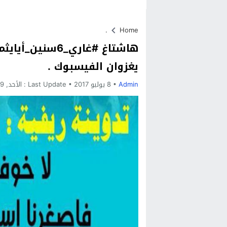
.
Home
هاشتاغ #غاري_6سن
يغزوان الفيسبوك .
Admin
8 يوليو 2017
Last Update :
الأحد, 9 يوليو, 2017 - 12:16 صباحًا