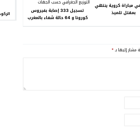
ي مباراة كروية ينتهي
تسجيل 333 إصابة بفيروس
بمقتل تلميذ
الركود
كورونا و 64 حالة شفاء بالمغرب
وهذا هو التوزيع الجغرافي حسب
الجهات
ة مشار إليها بـ
*