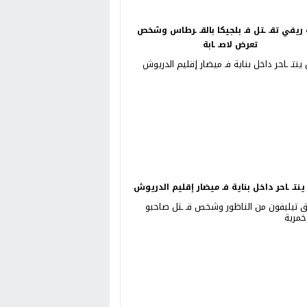
ريفي تقـ ـتل فـ بلجيكا بالقـ ـرطاس وشخص
تعرض لاصـ ـابة
نتـ ـاحر داخل بناية فـ ميضار إقليم الدريوش