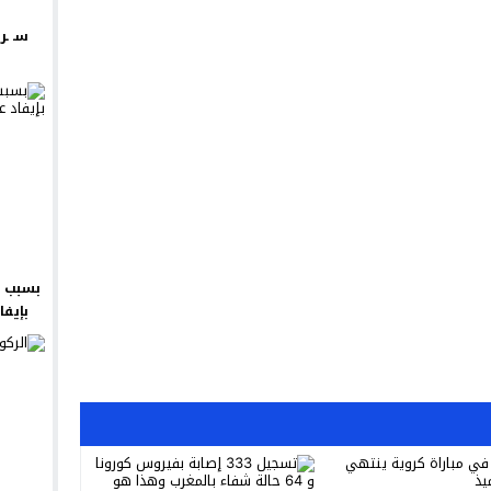
سـ ـر
بسبب ش
بإيفا