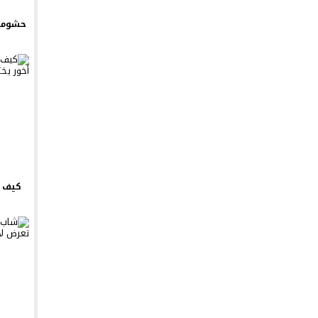
حشومة 
كيف ت