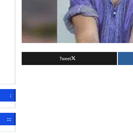
Tweet
:
:::