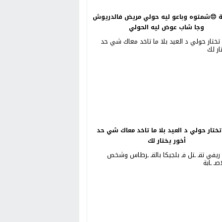
😔شمتوه وباعو ليه حولي مريض فالدريوش
وجا شاب عوض ليه الحولي
ختار حولي د العيد بلا ما تاخد معاك شي حد
أخور يختار لك