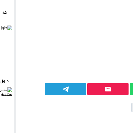
شاب 
حاول ي