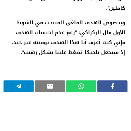
كاملين”.
وبخصوص الهدف الملغى للمنتخب في الشوط
الأول قال الركراكي: “رغم عدم احتساب الهدف
فإني كنت أعرف أنا هذا الهدف توقيته غير جيد،
إذ سيجعل بلجيكا تضغط علينا بشكل رهيب”.