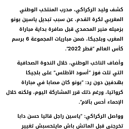
كشف وليد الركراكي، مدرب المنتخب الوطني
المغربي لكرة القدم، عن سبب تبديل ياسين بونو
بزميله منير المحمدي قبل صافرة بداية مباراة
المغرب وبلجيكا، ضمن مباريات المجموعة 6 برسم
كأس العالم “قطر 2022ّ”.
وأضاف الناخب الوطني، خلال الندوة الصحافية
التي تلت فوز “أسود الأطلس” على بلجيكا
بهدفين دون رد: “بونو كان مصابا في مباراة
كرواتيا، ورغم ذلك قرر المشاركة اليوم، ولكنه خلال
الإحماء أحس بآلام”.
وواصل الركراكي: “ياسين راجل قاليا حسن دابا
تخرجني قبل الماتش باش مايتحسبش تغيير