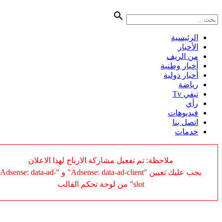
الرئيسية
الأخبار
من الريف
أخبار وطنية
أخبار دولية
رياضة
تيفي Tv
رأي
فيديوهات
اتصل بنا
خدمات
ملاحظة: تم تفعيل مشاركة الارباح لهذا الاعلان
يجب عليك تعيين "Adsense: data-ad-client" و "Adsense: data-ad-
slot" من لوحة تحكم القالب