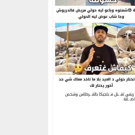
😔شمتوه وباعو ليه حولي مريض فالدريوش
وجا شاب عوض ليه الحولي
ختار حولي د العيد بلا ما تاخد معاك شي حد
أخور يختار لك