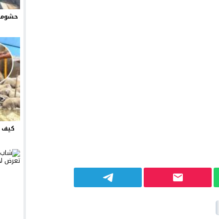
حشومة 
كيف ت