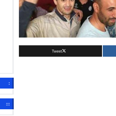
Tweet
:
:::