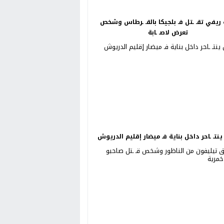
ريفي تقـ ـتل فـ بلجيكا بالقـ ـرطاس وشخص
تعرض لاصـ ـابة
نتـ ـاحر داخل بناية فـ ميضار إقليم الدريوش