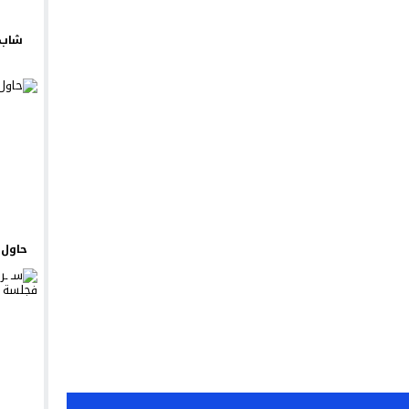
شاب 
حاول ي