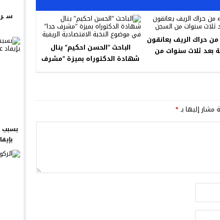
سـ ـر
ن حراك الريف يعانقون
الباحث “الحسن احكيم” ينال
ة بعد ثلاث سنوات من
شهادة الدكتوراه بميزة “مشرف
السجن
جدا” في موضوع النخبة
الاقتصادية الريفية
ة مشار إليها بـ
*
بسبب ش
بإيفا